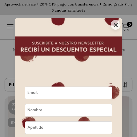
Aprovecha el Sale + 20% OFF pago con transferencia + Envío gratis ♥ 3 y
6 cuotas sin interés
×
0
Inicio
>
Colección FW 26 Instinto Urbano
>
Sweaters
Sweaters
Filtrar
31
%
OFF
ENVÍO GRATIS