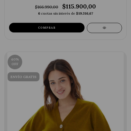
$115.900,00
$166.990,00
6
cuotas sin interés de
$19.316,67
COMPRAR
40
%
OFF
ENVÍO GRATIS